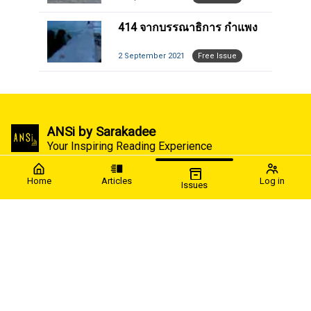
414 จากบรรณาธิการ กำแพง
2 September 2021
Free Issue
ANSi by Sarakadee
Your Inspiring Reading Experience
Reading in other languages by opening in Chrome
Home
Articles
Log in
translate.
Issues
sarakadee@yahoo.com
Privacy Policy
Terms of Service