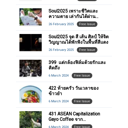
Soul2025 เพราะชีวิตและ
ความตาย เล่ากันได้ผ่าน
หนังสือนิทานภาพ (สำหรับทุก
26 February 2025
Free Issue
คน)
Soul2025 จุด สี เส้น ศิลป์ ให้จิต
วิญญาณได้พักพิงในพื้นที่สีแดง
26 February 2025
Free Issue
399 แด่กล้องฟิล์มด้วยรักและ
คิดถึง
6 March 2024
Free Issue
422 ท้ายครัว วันเวลาของ
ข้าวยำ
6 March 2024
Free Issue
431 ASEAN Capitalization
Gayo Coffee จาก
ประวัติศาสตร์สู่ “สินค้าส่งออก”
6 March 2024
Free Issue