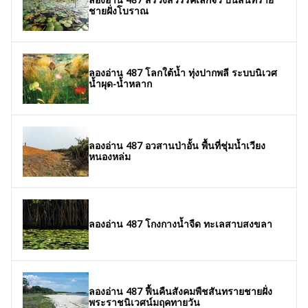
ชายฝั่งโบราณ
ลองอ่าน 487 โลกใต้น้ำ ทุ่งปากพลี ระบบนิเวศ
น้ำผุด-น้ำหลาก
ลองอ่าน 487 อวสานป่าอั้น พื้นที่ชุ่มน้ำเวียง
หนองหล่ม
ลองอ่าน 487 โกงกางน้ำจืด ทะเลสาบสงขลา
ลองอ่าน 487 ฟื้นคืนสังคมพืชสันทรายชายฝั่ง
พระราชนิเวศน์มฤคทายวัน