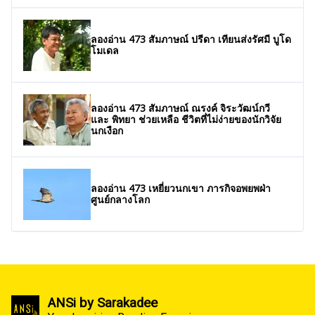
ลองอ่าน 473 สัมภาษณ์ ปรีดา เทียนส่งรัศมี บูโด
โมเดล
ลองอ่าน 473 สัมภาษณ์ ณรงค์ จิระวัฒน์กวี
และ พิทยา ช่วยเหลือ ชีวิตที่ไม่ง่ายของนักวิจัย
นกเงือก
ลองอ่าน 473 เหยี่ยวนกเขา ภารกิจอพยพฝ่า
ศูนย์กลางโลก
ANSi by Sarakadee