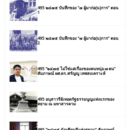
495 ๒๔๗๕ บันทึกของ “๗ ผู้มาก่อ(น)การ” ตอน
1
495 ๒๔๗๕ บันทึกของ “๗ ผู้มาก่อ(น)การ” ตอน
2
495 “๒๔๗๕ ไม่ใช่แค่เรื่องของคนหนุ่ม ๗ คน”
สัมภาษณ์ ผศ.ดร. ศรัญญู เทพสงเคราะห์
495 อนุสาวรีย์เทอดรัฐธรรมนูญแห่งแรกของ
สยาม ณ มหาสารคาม
495 "๒๔๗๕ นักเขียนผีแห่งสยาม" สัมภาษณ์