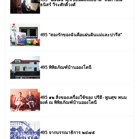
ธนิสร์ วีระศักดิ์วงศ์
495 “สองรักของฉันคือแผ่นดินแม่และปารีส“
495 พิพิธภัณฑ์บ้านอองโตนี
495 ๑๒ สิ่งของเครื่องใช้ของ ปรีดี - พูนศุข พนม
ยงค์ ณ พิพิธภัณฑ์บ้านอองโตนี
495 จากบรรณาธิการ ๒๔๗๕