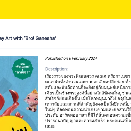
ay Art with “Bro! Ganesha”
Published on
6 February 2024
Description:
เรื่องราวของพระพิฆเนศวร คเณศ หรือกาเนชา 
คณานับทั้งจำนวนและรายละเอียดปลีกย่อย ทั้งสำนวนใกล้เคียงและขัดแย้งหากมีผู้พึง
สดับและนับถือท่านก็จะยังอยู่กับมนุษย์เหนือกาลเวลา เชื่อกันว่าหากภักดีต่อเท
เศียรเป็นช้างพระองค์นี้อย่างใกล้ชิดหมั่นบ
สำเร็จก็ย่อมเกิดขึ้น เมื่อโลกหมุนมาถึงปัจจุบันสมัยรูปเคารพที่ดูจริงจังขรึมขลังตาม
เทวาลัยและสถานที่สำคัญยังคงเป็นสิ่งยึดเหนี
ใหม่ๆ ที่ลดทอนความน่าเกรงขามและย่อส่วนให้ท
ประดับ อาร์ตทอย ฯลฯ ก็มิได้สั่นคลอนความเชื่อและศรัทธา
ปรารถนาปัญญาและความสำเร็จ พระคเณศก็จะเ
เสมอ