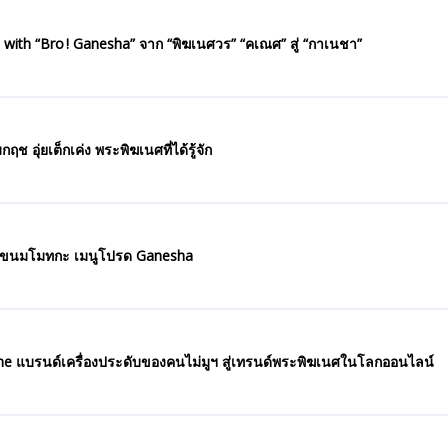
 with “Bro ! Ganesha” จาก “พิฆเนศวร” “คเณศ” สู่ “กาเนชา”
ลองอ่าน 467 สัมภาษณ์ คมกฤช อุ่ยเต็กเค่ง พระพิฆเนศที่ได้รู้จัก
พ ขนมโมทกะ เมนูโปรด Ganesha
e แบรนด์เครื่องประดับของคนไม่มูฯ สู่เทรนด์พระพิฆเนศในโลกออนไลน์