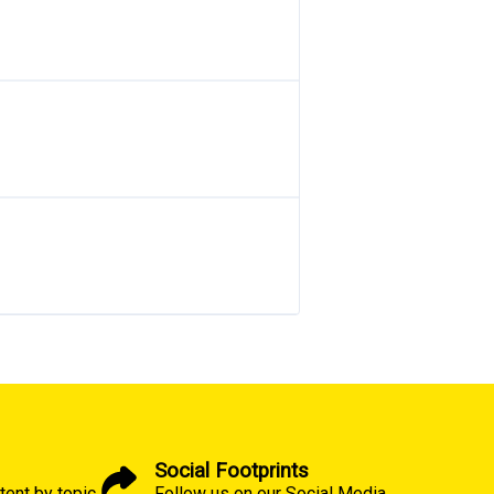
Social Footprints
tent by topic
Follow us on our Social Media