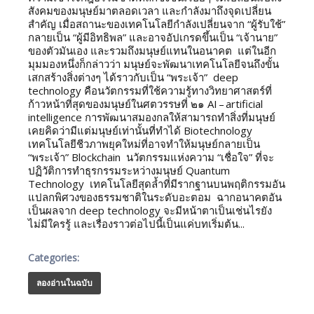
สังคมของมนุษย์มาตลอดเวลา และกำลังมาถึงจุดเปลี่ยน
สำคัญ เมื่อสถานะของเทคโนโลยีกำลังเปลี่ยนจาก “ผู้รับใช้”
กลายเป็น “ผู้มีอิทธิพล” และอาจอัปเกรดขึ้นเป็น “เจ้านาย”
ของตัวมันเอง และรวมถึงมนุษย์แทนในอนาคต แต่ในอีก
มุมมองหนึ่งก็กล่าวว่า มนุษย์จะพัฒนาเทคโนโลยีจนถึงขั้น
เสกสร้างสิ่งต่างๆ ได้ราวกับเป็น “พระเจ้า” deep
technology คือนวัตกรรมที่ใช้ความรู้ทางวิทยาศาสตร์ที่
ก้าวหน้าที่สุดของมนุษย์ในศตวรรษที่ ๒๑ AI – artificial
intelligence การพัฒนาสมองกลให้สามารถทำสิ่งที่มนุษย์
เคยคิดว่ามีแต่มนุษย์เท่านั้นที่ทำได้ Biotechnology
เทคโนโลยีชีวภาพยุคใหม่ที่อาจทำให้มนุษย์กลายเป็น
“พระเจ้า” Blockchain นวัตกรรมแห่งความ “เชื่อใจ” ที่จะ
ปฏิวัติการทำธุรกรรมระหว่างมนุษย์ Quantum
Technology เทคโนโลยีสุดล้ำที่มีรากฐานบนพฤติกรรมอัน
แปลกพิศวงของธรรมชาติในระดับอะตอม ฉากอนาคตอัน
เป็นผลจาก deep technology จะมีหน้าตาเป็นเช่นไรยัง
ไม่มีใครรู้ และเรื่องราวต่อไปนี้เป็นแค่บทเริ่มต้น...
Categories:
ลองอ่านในฉบับ