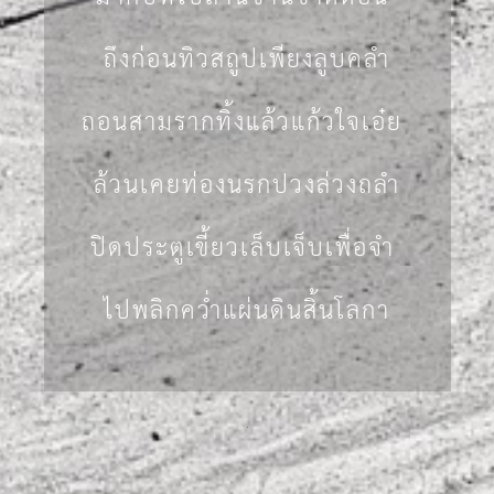
ถึงก่อนทิวสถูปเพียงลูบคลำ
ถอนสามรากทิ้งแล้วแก้วใจเอ๋ย
ล้วนเคยท่องนรกปวงล่วงถลำ
ปิดประตูเขี้ยวเล็บเจ็บเพื่อจำ
ไปพลิกคว่ำแผ่นดินสิ้นโลกา